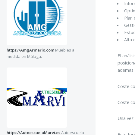
Info
Optim
Plan 
Gest
Estu
Alta 
https://AmgArmario.com
Muebles a
El anális
medida en Málaga.
posicion
ademas d
Coste co
Coste co
Una vez 
https://AutoescuelaMarvi.es
Autoescuela
Este for