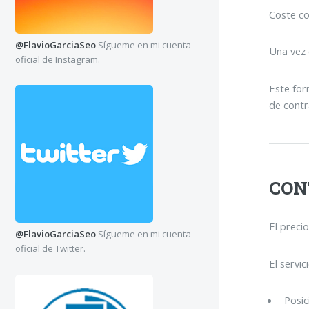
Coste co
@FlavioGarciaSeo
Sígueme en mi cuenta
Una vez 
oficial de Instagram.
Este for
de contra
CON
El preci
@FlavioGarciaSeo
Sígueme en mi cuenta
oficial de Twitter.
El servic
Posic