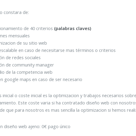
io constara de:
ionamiento de 40 criterios
(palabras claves)
rmes mensuales
izacion de su sitio web
escalable en caso de necesitarse mas términos o criterios
ón de redes sociales
ión de community manager
dio de la competencia web
en google maps en caso de ser necesario
is inicial o coste inicial es la optimizacion y trabajos necesarios so
amiento. Este coste varia si ha contratado diseño web con nosotr
e que para nosotros es mas sencilla la optimizacion si hemos real
n diseño web ajeno: 0€ pago único