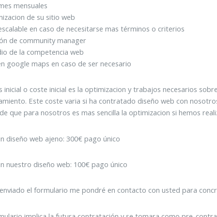
rmes mensuales
izacion de su sitio web
escalable en caso de necesitarse mas términos o criterios
ión de community manager
dio de la competencia web
en google maps en caso de ser necesario
is inicial o coste inicial es la optimizacion y trabajos necesarios so
amiento. Este coste varia si ha contratado diseño web con nosotr
e que para nosotros es mas sencilla la optimizacion si hemos real
n diseño web ajeno: 300€ pago único
n nuestro diseño web: 100€ pago único
enviado el formulario me pondré en contacto con usted para concre
mulario implica la futura contratación y se tomara como pre-contrato