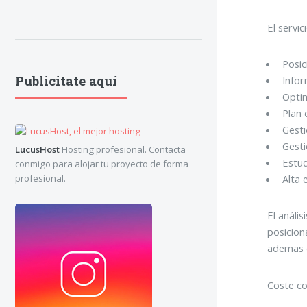
El servic
Posic
Publicitate aquí
Info
Optim
Plan 
Gesti
Gest
LucusHost
Hosting profesional. Contacta
Estu
conmigo para alojar tu proyecto de forma
profesional.
Alta 
El anális
posicion
ademas d
Coste co