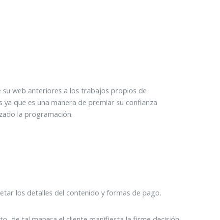
bre su web anteriores a los trabajos propios de
os ya que es una manera de premiar su confianza
izado la programación.
tar los detalles del contenido y formas de pago.
, de tal manera el cliente manifiesta la firme decisión