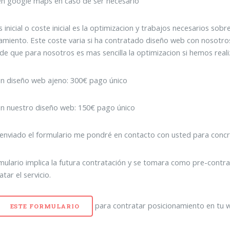
en google maps en caso de ser necesario
is inicial o coste inicial es la optimizacion y trabajos necesarios so
amiento. Este coste varia si ha contratado diseño web con nosotr
e que para nosotros es mas sencilla la optimizacion si hemos real
n diseño web ajeno: 300€ pago único
n nuestro diseño web: 150€ pago único
enviado el formulario me pondré en contacto con usted para concre
mulario implica la futura contratación y se tomara como pre-contrato
tar el servicio.
para contratar posicionamiento en tu 
ESTE FORMULARIO