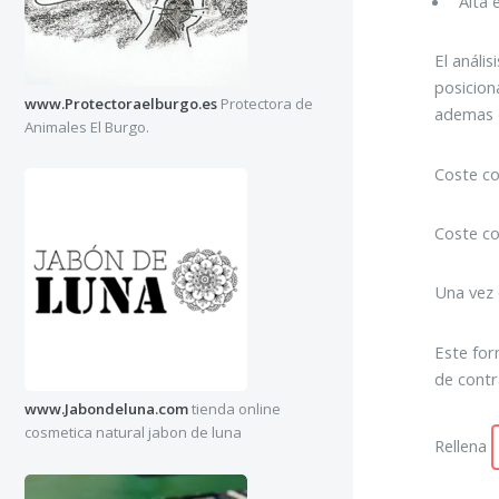
Alta 
El anális
posicion
www.Protectoraelburgo.es
Protectora de
ademas d
Animales El Burgo.
Coste co
Coste co
Una vez 
Este for
de contra
www.Jabondeluna.com
tienda online
cosmetica natural jabon de luna
Rellena