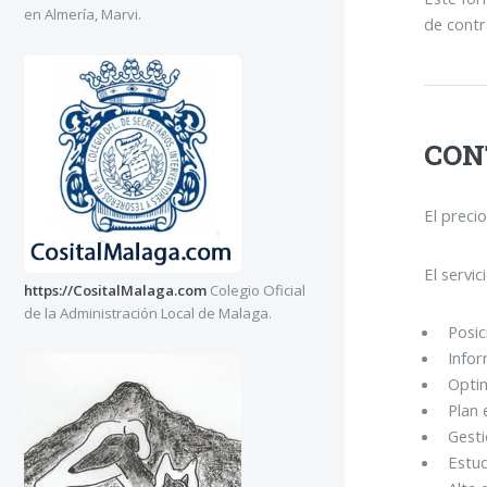
en Almería, Marvi.
de contra
CON
El preci
El servic
https://CositalMalaga.com
Colegio Oficial
de la Administración Local de Malaga.
Posic
Info
Optim
Plan 
Gest
Estu