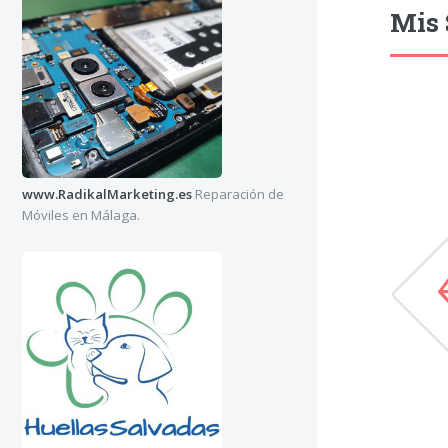
Mis 
www.RadikalMarketing.es
Reparación de
Móviles en Málaga.