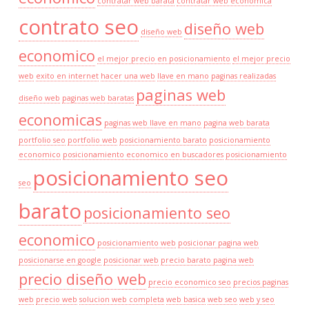
contratar web barata
contratar web economica
contrato seo
diseño web
diseño web
economico
el mejor precio en posicionamiento
el mejor precio
web
exito en internet
hacer una web
llave en mano
paginas realizadas
paginas web
diseño web
paginas web baratas
economicas
paginas web llave en mano
pagina web barata
portfolio seo
portfolio web
posicionamiento barato
posicionamiento
economico
posicionamiento economico en buscadores
posicionamiento
posicionamiento seo
seo
barato
posicionamiento seo
economico
posicionamiento web
posicionar pagina web
posicionarse en google
posicionar web
precio barato pagina web
precio diseño web
precio economico seo
precios paginas
web
precio web
solucion web completa
web basica
web seo
web y seo