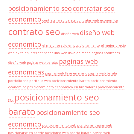
posicionamiento seo
contratar seo
economico
contratar web barata
contratar web economica
contrato seo
diseño web
diseño web
economico
el mejor precio en posicionamiento
el mejor precio
web
exito en internet
hacer una web
llave en mano
paginas realizadas
paginas web
diseño web
paginas web baratas
economicas
paginas web llave en mano
pagina web barata
portfolio seo
portfolio web
posicionamiento barato
posicionamiento
economico
posicionamiento economico en buscadores
posicionamiento
posicionamiento seo
seo
barato
posicionamiento seo
economico
posicionamiento web
posicionar pagina web
posicionarse en google
posicionar web
precio barato pagina web