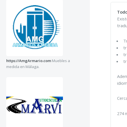
Todo
Exist
tradu
T
t
t
https://AmgArmario.com
Muebles a
t
medida en Málaga.
Adem
idiom
Cerca
274 m