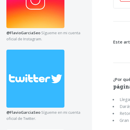
@FlavioGarciaSeo
Sígueme en mi cuenta
oficial de Instagram.
Este ar
¿Por qué
págin
Llega
Darás
@FlavioGarciaSeo
Sígueme en mi cuenta
Retor
oficial de Twitter.
Gran 