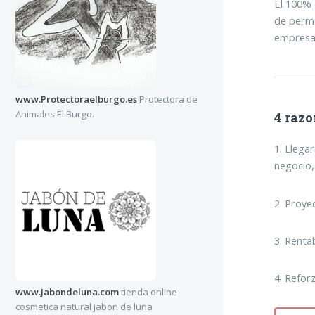
El 100% 
de perma
empresa
www.Protectoraelburgo.es
Protectora de
Animales El Burgo.
4 razo
1. Llega
negocio,
2. Proye
3. Renta
4. Refor
www.Jabondeluna.com
tienda online
cosmetica natural jabon de luna