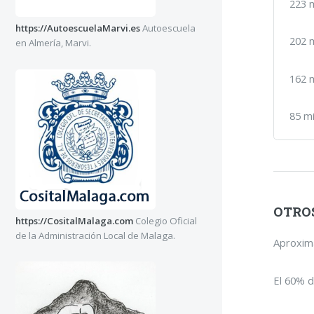
223 m
https://AutoescuelaMarvi.es
Autoescuela
202 
en Almería, Marvi.
162 m
85 mi
OTROS
https://CositalMalaga.com
Colegio Oficial
de la Administración Local de Malaga.
Aproxima
El 60% d