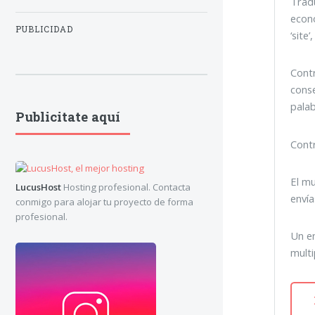
Tradu
econo
PUBLICIDAD
‘site
Contr
conse
palab
Publicitate aquí
Contr
El mu
LucusHost
Hosting profesional. Contacta
envía
conmigo para alojar tu proyecto de forma
profesional.
Un en
multi