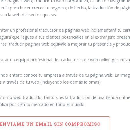
cir páginas web, traducir tu web corporativa, es una de las grand
mía para hacer crecer tu negocio, de hecho, la traducción de pág
’, sea la web del sector que sea.
atar un profesional traductor de páginas web incrementará tu car
guirá que llegues a tus clientes potenciales en el extranjero pres
ras: traducir paginas web equivale a mejorar tu presencia y produc
atar un equipo profesional de traductores de web online garantiza
ndo entero conoce tu empresa a través de tu página web. La imagen 
s a través de tu web (incluyendo los demás idiomas).
torno web traducido, tanto si es la traducción de una tienda onli
plica por cien tu mercado en todo el mundo.
ENVÍAME UN EMAIL SIN COMPROMISO